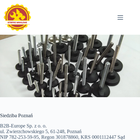
Przejdź
do
treści
Siedziba Poznań
B2B-Europe Sp. z o. o.
ul. Zwierzchowskiego 5, 61-248, Poznań
NIP 782-253-59-95, Regon 301878860, KRS 0001112447 Sąd