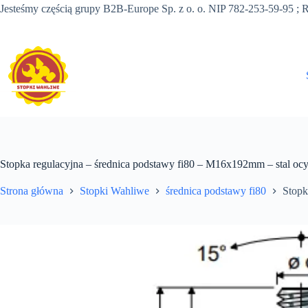
Przejdź
Jesteśmy częścią grupy B2B-Europe Sp. z o. o. NIP 782-253-59-95
do
treści
Stopka regulacyjna – średnica podstawy fi80 – M16x192mm – stal o
Strona główna
Stopki Wahliwe
średnica podstawy fi80
Stopk