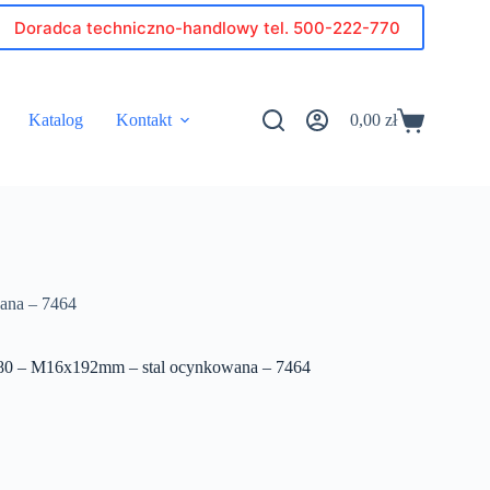
Doradca techniczno-handlowy tel. 500-222-770
Katalog
Kontakt
0,00
zł
Koszyk
wana – 7464
fi80 – M16x192mm – stal ocynkowana – 7464