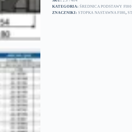
SKU:
25/7464
M16x192mm
KATEGORIA:
ŚREDNICA PODSTAWY FI80
-
ZNACZNIKI:
STOPKA NASTAWNA FI80
,
S
stal
ocynkowana
-
7464