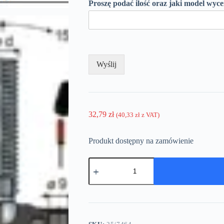
Proszę podać ilość oraz jaki model wyc
Wyślij
32,79
zł
(
40,33
zł
z VAT)
Produkt dostępny na zamówienie
ilość
Stopka
regulacyjna
-
średnica
podstawy
fi80
-