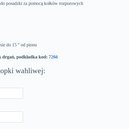
a do posadzki za pomocą kołków rozporowych
sie do 15 ° od pionu
k drgań, podkładka kod:
7266
opki wahliwej: