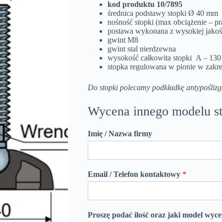
kod produktu 10/7895
średnica podstawy stopki Ø 40 mm
nośność stopki (max obciążenie – p
postawa wykonana z wysokiej jako
gwint M8
gwint stal nierdzewna
wysokość całkowita stopki A – 13
stopka regulowana w pionie w zakre
Do stopki polecamy podkładkę antypośli
Wycena innego modelu st
Imię / Nazwa firmy
Email / Telefon kontaktowy
*
Proszę podać ilość oraz jaki model wyc