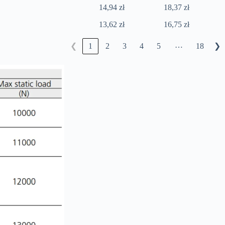
14,94 zł
18,37 zł
13,62 zł
16,75 zł
…
1
2
3
4
5
18
❮
❯