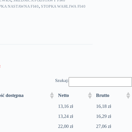
ZEWKA
,
ŚREDNICA PODSTAWY FI40
PKA NASTAWNA FI40
,
STOPKA WAHLIWA FI40
:
Szukaj:
ość dostępna
Netto
Brutto
13,16 zł
16,18 zł
13,24 zł
16,29 zł
22,00 zł
27,06 zł