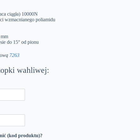
raca ciągła) 10000N
ści wzmacnianego poliamidu
0 mm
sie do 15° od pionu
zgową
7263
opki wahliwej:
enić (kod produktu)?