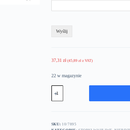
Wyślij
37,31
zł
(
45,89
zł
z VAT)
22 w magazynie
ilość
Stopka
wahliwa
-
podstawa
fi40
-
M8
SKU:
10/7895
-