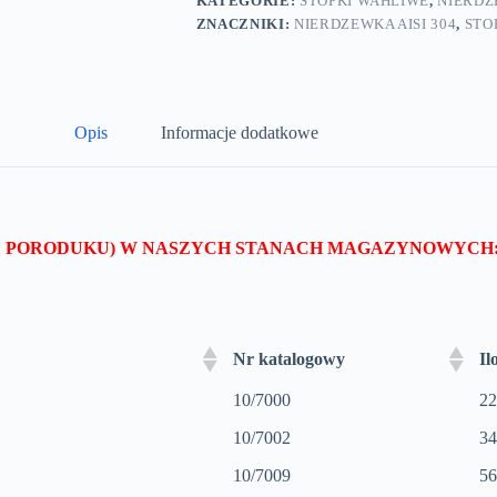
KATEGORIE:
STOPKI WAHLIWE
,
NIERD
stal
ZNACZNIKI:
NIERDZEWKA AISI 304
,
STO
nierdzewna
-
7895
Opis
Informacje dodatkowe
IE PORODUKU) W NASZYCH STANACH MAGAZYNOWYCH
Nr katalogowy
Il
10/7000
22
10/7002
34
10/7009
56