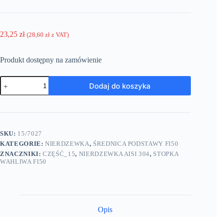
23,25
zł
(
28,60
zł
z VAT)
Produkt dostępny na zamówienie
ilość
Dodaj do koszyka
Stopka
wahliwa
-
średnica
podstawy
50mm
SKU:
15/7027
-
KATEGORIE:
NIERDZEWKA
,
ŚREDNICA PODSTAWY FI50
wysokość
A=90mm
ZNACZNIKI:
CZĘŚĆ_15
,
NIERDZEWKA AISI 304
,
STOPKA
-
WAHLIWA FI50
M12
-
trzonek
nierdzewka
-
Opis
7027