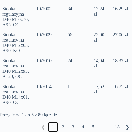
Stopka
10/7002
34
13,24
16,29 zł
regulacyjna
zł
D40 M10x70,
A95, OC
Stopka
10/7009
56
22,00
27,06 zł
regulacyjna
zł
D40 M12x63,
A90, KO
Stopka
10/7010
24
14,94
18,37 zł
regulacyjna
zł
D40 M12x93,
A120, OC
Stopka
10/7014
1
13,62
16,75 zł
regulacyjna
zł
D40 M14x61,
A90, OC
Pozycje od 1 do 5 z 89 łącznie
…
1
2
3
4
5
18
❮
❯