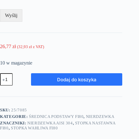
Wyślij
26,77
zł
(
32,93
zł
z VAT)
10 w magazynie
ilość
Dodaj do koszyka
Stopka
wahliwa-
podstawa
fi80
-
gwint
SKU:
25/7085
M14
KATEGORIE:
ŚREDNICA PODSTAWY FI80
,
NIERDZEWKA
nierdzewny
-
ZNACZNIKI:
NIERDZEWKA AISI 304
,
STOPKA NASTAWNA
7085
FI80
,
STOPKA WAHLIWA FI80