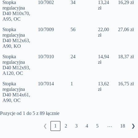
Stopka
10/7002
34
13,24
16,29 zł
regulacyjna
zł
D40 M10x70,
A95, OC
Stopka
10/7009
56
22,00
27,06 zł
regulacyjna
zł
D40 M12x63,
A90, KO
Stopka
10/7010
24
14,94
18,37 zł
regulacyjna
zł
D40 M12x93,
A120, OC
Stopka
10/7014
1
13,62
16,75 zł
regulacyjna
zł
D40 M14x61,
A90, OC
Pozycje od 1 do 5 z 89 łącznie
…
1
2
3
4
5
18
❮
❯