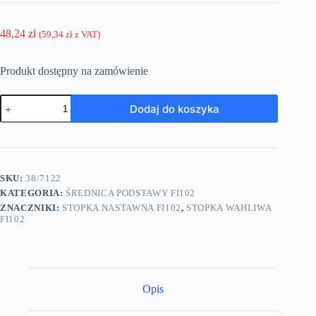
48,24
zł
(
59,34
zł
z VAT)
Produkt dostępny na zamówienie
ilość
Dodaj do koszyka
Stopka
wahliwa
-
średnica
podstawy
fi102
SKU:
38/7122
-
KATEGORIA:
ŚREDNICA PODSTAWY FI102
M20x185mm
-
ZNACZNIKI:
STOPKA NASTAWNA FI102
,
STOPKA WAHLIWA
stal
FI102
ocynkowana
-
7122
Opis