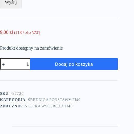
Wyślij
9,00
zł
(
11,07
zł
z VAT)
Produkt dostępny na zamówienie
ilość
Dodaj do koszyka
Stopka
wsporcza
-
średnica
podstawy
40mm
SKU:
4/7726
-
KATEGORIA:
ŚREDNICA PODSTAWY FI40
wysokość
A=50mm
ZNACZNIK:
STOPKA WSPORCZA FI40
-
M8x1,25
-
trzonek
stal