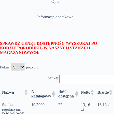
Opis
ocynkowana
-
7726
Informacje dodatkowe
SPRAWDŹ CENĘ I DOSTĘPNOŚC (WYSZUKAJ PO
KODZIE PORODUKU) W NASZYCH STANACH
MAGAZYNOWYCH:
Pokaż
pozycji
Szukaj:
Nr
Ilość
Nazwa
Netto
Brutto
katalogowy
dostępna
Stopka
10/7000
22
13,16
16,18 zł
regulacyjna
zł
D40 M10x35,